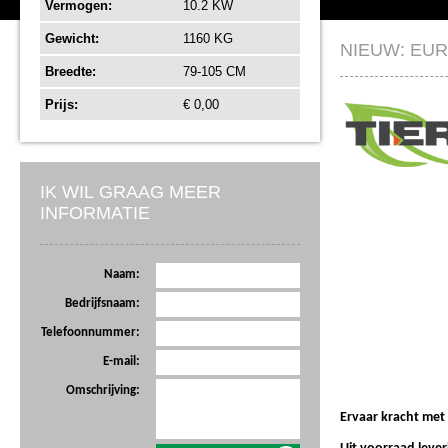
Vermogen:
10.2 KW
Gewicht:
1160 KG
NIEUW: EU
Breedte:
79-105 CM
Prijs:
€ 0,00
IK WIL GRAAG MEER
INFORMATIE
Naam:
Bedrijfsnaam:
Telefoonnummer:
E-mail:
Omschrijving:
Ervaar kracht met